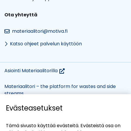
Ota yhteyttä
materiaalitori@motiva.fi
Katso ohjeet palvelun käyttöön
(siirryt
Asiointi Materiaalitorilla
toiseen
palveluun)
Materiaalitori – the platform for wastes and side
streams
Evästeasetukset
(siirryt
Evästekäytännöt
Tietosuojaseloste
toiseen
Saavutettavuusseloste
Tämä sivusto käyttää evästeitä. Evästeistä osa on
palveluun)