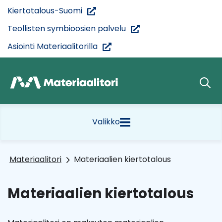
Siirry
(siirryt
Kiertotalous-Suomi
sisältöön
toiseen
(siirryt
Teollisten symbioosien palvelu
palveluun)
toiseen
(siirryt
Asiointi Materiaalitorilla
palveluun)
toiseen
palveluun)
Etusivu
Valikko
Materiaalitori
Materiaalien kiertotalous
Materiaalien kiertotalous