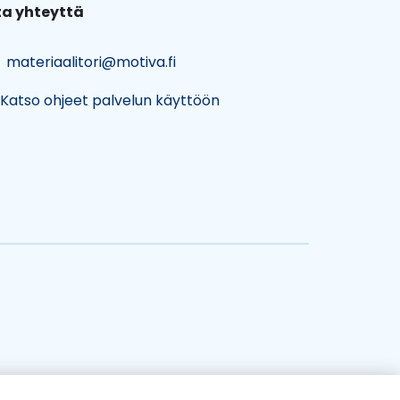
a yhteyttä
materiaalitori@motiva.fi
Katso ohjeet palvelun käyttöön
n)
n)