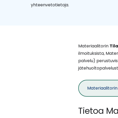
yhteenvetotietoja.
Materiaalitorin
Til
ilmoituksista, Mate
palvelu) perustuvi
jätehuoltopalvelust
Materiaalitorin 
Tietoa Mat