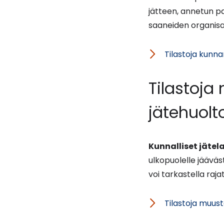
jätteen, annetun pa
saaneiden organisaa
Tilastoja kunna
Tilastoja
jätehuolt
Kunnalliset jätel
ulkopuolelle jääväs
voi tarkastella raj
Tilastoja muust