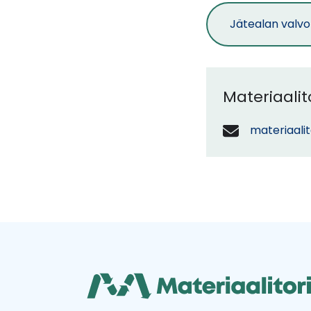
Jätealan valvon
Materiaali
materiaalit