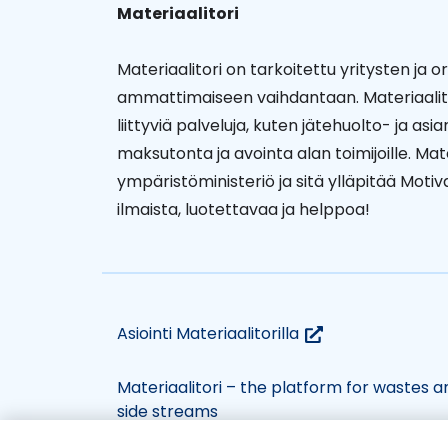
Materiaalitori
Materiaalitori on tarkoitettu yritysten ja o
ammattimaiseen vaihdantaan. Materiaalitori
liittyviä palveluja, kuten jätehuolto- ja as
maksutonta ja avointa alan toimijoille. Mat
ympäristöministeriö ja sitä ylläpitää Moti
ilmaista, luotettavaa ja helppoa!
(siirryt
Asiointi Materiaalitorilla
toiseen
palveluun)
Materiaalitori – the platform for wastes a
side streams