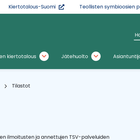
(siirryt
Kiertotalous-Suomi
Teollisten symbioosien 
toiseen
palveluun)
Ha
si
en kiertotalous
Jätehuolto
Asiantuntij
Materiaalien
Jätehuolto
kiertotalous
alasivut
alasivut
Tilastot
yjen ilmoitusten ja annettujen TSV-palveluiden