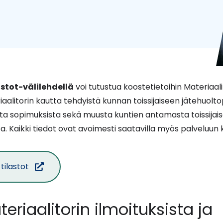
astot-välilehdellä
voi tutustua koostetietoihin Materiaali
riaalitorin kautta tehdyistä kunnan toissijaiseen jätehuol
sta sopimuksista sekä muusta kuntien antamasta toissijai
a. Kaikki tiedot ovat avoimesti saatavilla myös palveluun 
(siirryt
tilastot
toiseen
palveluun)
eriaalitorin ilmoituksista ja