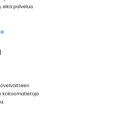
, eikä palvelua
(siirryt
ta
toiseen
palveluun)
a
ttövelvoitteen
in kokoomatietoja
a.