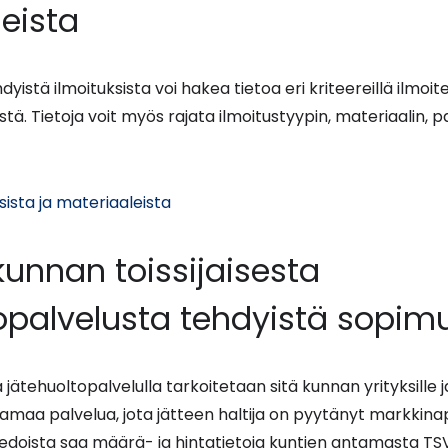
eista
hdyistä ilmoituksista voi hakea tietoa eri kriteereillä ilmoit
ä. Tietoja voit myös rajata ilmoitustyypin, materiaalin, pal
(siirryt
sista ja materiaaleista
toiseen
palveluun)
 kunnan toissijaisesta
opalvelusta tehdyistä sopim
a jätehuoltopalvelulla tarkoitetaan sitä kunnan yrityksille j
ntamaa palvelua, jota jätteen haltija on pyytänyt markki
edoista saa määrä- ja hintatietoja kuntien antamasta TS