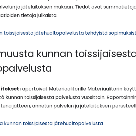
lvelun ja jätelaitoksen mukaan. Tiedot ovat summatietoja
tioiden tietoja julkaista.
n toissijaisesta jätehuoltopalvelusta tehdyistä sopimuksis
 muusta kunnan toissijaisest
opalvelusta
aitokset
raportoivat Materiaalitorille Materiaalitorin käy
tä kunnan toissijaisesta palvelusta vuosittain. Raportoinn
attuna jätteen, annetun palvelun ja jätelaitoksen perusteell
(siirryt
a kunnan toissijaisesta jätehuoltopalvelusta
toiseen