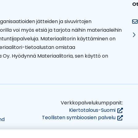
Ot
rganisaatioiden jätteiden ja sivuvirtojen
lla voi myös etsiä ja tarjota näihin materiaaleihin
iantuntijapalveluja. Materiaalitorin käyttäminen on
eriaalitori-tietoalustan omistaa
va Oy. Hyödynnä Materiaalitoria, sen käyttö on
Verkkopalvelukumppanit:
(siirryt
Kiertotalous-Suomi
toiseen
(siirryt
Teollisten symbioosien palvelu
nd
palveluu
toiseen
palveluu