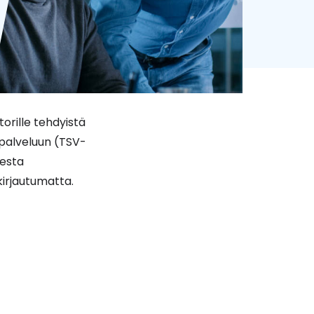
torille tehdyistä
topalveluun (TSV-
sesta
kirjautumatta.