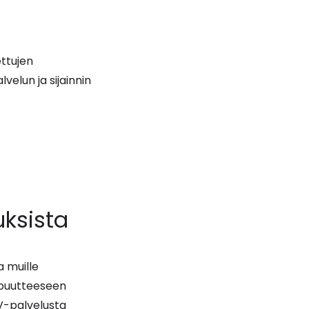
ettujen
velun ja sijainnin
uksista
a muille
napuutteeseen
V-palvelusta