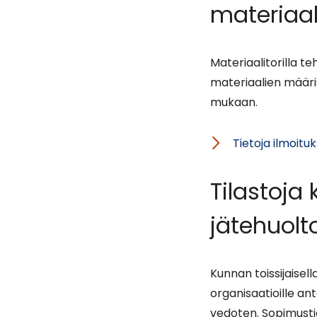
materiaal
Materiaalitorilla te
materiaalien määrist
mukaan.
Tietoja ilmoituk
Tilastoja
jätehuolt
Kunnan toissijaisell
organisaatioille a
vedoten. Sopimusti