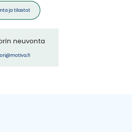
palveluun)
ta ja tilastot
torin neuvonta
ori@motiva.fi