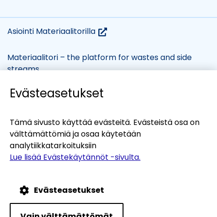
(siirryt
Asiointi Materiaalitorilla
toiseen
palveluun)
Materiaalitori – the platform for wastes and side
streams
Evästeasetukset
(siirryt
Evästekäytännöt
Tietosuojaseloste
toiseen
Saavutettavuusseloste
Tämä sivusto käyttää evästeitä. Evästeistä osa on
palveluun)
välttämättömiä ja osaa käytetään
Yhteystiedot
analytiikkatarkoituksiin
Lue lisää Evästekäytännöt -sivulta.
Verkkopalvelukumppanit:
(siirr
Kiertotalous-Suomi
tois
(siirr
Teollisten symbioosien palvelu
Evästeasetukset
palv
tois
palv
Vain välttämättömät