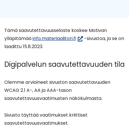
Tämä saavutettavuusseloste koskee Motivan
(siirryt
ylläpitämää
info.materiaalitori.fi
-sivustoa, ja se on
toiseen
laadittu 15.8.2023.
palveluun)
Digipalvelun saavutettavuuden tila
Olemme arvioineet sivuston saavutettavuuden
WCAG 2.1 A-, AA ja AAA-tason
saavutettavuusvaatimusten näkökulmasta.
Sivusto täyttää vaatimukset kriittiset
saavutettavuusvaatimukset.