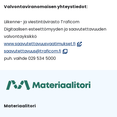
ikkunaan
Valvontaviranomaisen yhteystiedot:
siirryt
toiseen
Liikenne- ja viestintävirasto Traficom
palveluu
Digitaalisen esteettömyyden ja saavutettavuuden
valvontayksikkö
(avautuu
www.saavutettavuusvaatimukset.fi
(avautuu
uuteen
saavutettavuus@traficom.fi
uuteen
ikkunaan,
puh. vaihde 029 534 5000
ikkunaan)
siirryt
toiseen
palveluun)
Materiaalitori