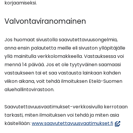
korjaamiseksi.
Valvontaviranomainen
Jos huomaat sivustolla saavutettavuusongelmia,
anna ensin palautetta meille eli sivuston ylläpitäjälle
yllä mainitulla verkkolomakkeella. Vastauksessa voi
mennä 14 päivää. Jos et ole tyytyväinen saamaasi
vastaukseen tai et saa vastausta lainkaan kahden
viikon aikana, voit tehdä ilmoituksen Etelä-Suomen
aluehallintovirastoon.
Saavutettavuusvaatimukset-verkkosivulla kerrotaan
tarkasti, miten ilmoituksen voi tehdä ja miten asia
(avautu
käsitellään:
www.saavutettavuusvaatimukset.fi
uuteen