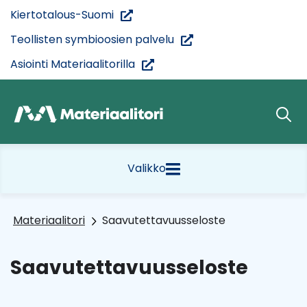
Siirry
(siirryt
Kiertotalous-Suomi
sisältöön
toiseen
(siirryt
Teollisten symbioosien palvelu
palveluun)
toiseen
(siirryt
Asiointi Materiaalitorilla
palveluun)
toiseen
palveluun)
Etusivu
Valikko
Materiaalitori
Saavutettavuusseloste
Saavutettavuusseloste