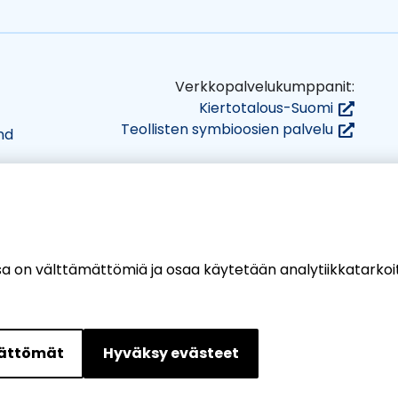
Verkkopalvelukumppanit:
(siirryt
Kiertotalous-Suomi
toiseen
(siirryt
Teollisten symbioosien palvelu
nd
palveluu
toiseen
palveluu
n
uun)
sa on välttämättömiä ja osaa käytetään analytiikkatarkoit
mättömät
Hyväksy evästeet