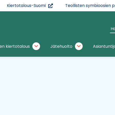
(siirryt
Kiertotalous-Suomi
Teollisten symbioosien 
toiseen
palveluun)
Ha
si
en kiertotalous
Jätehuolto
Asiantuntij
Materiaalien
Jätehuolto
kiertotalous
alasivut
alasivut