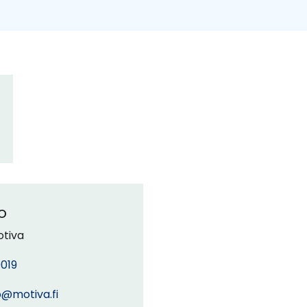
o
otiva
019
io@motiva.fi