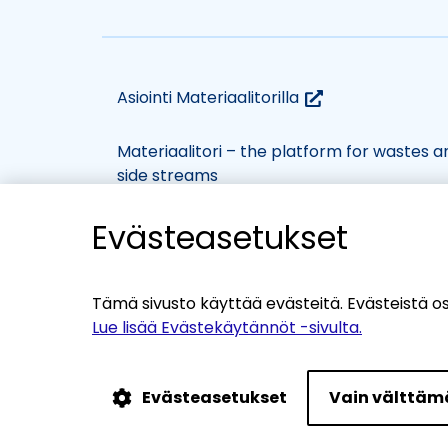
(siirryt
Asiointi Materiaalitorilla
toiseen
palveluun)
Materiaalitori – the platform for wastes a
side streams
Evästeasetukset
(siirryt
Evästekäytännöt
Tietosuojaseloste
toisee
Saavutettavuusseloste
palvel
Tämä sivusto käyttää evästeitä. Evästeistä o
Yhteystiedot
Lue lisää Evästekäytännöt -sivulta.
Evästeasetukset
Vain välttä
Tilaa Kiertotalous-Suomen uutiskirje