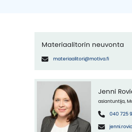
Materiaalitorin neuvonta
materiaalitori@motiva.fi
Jenni Rovi
asiantuntija, M
040 725 9
jenni.rov