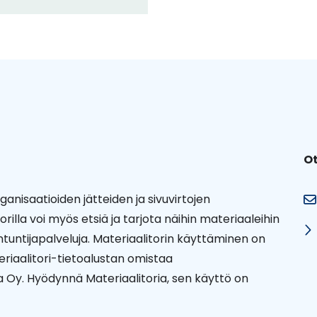
Ot
rganisaatioiden jätteiden ja sivuvirtojen
lla voi myös etsiä ja tarjota näihin materiaaleihin
iantuntijapalveluja. Materiaalitorin käyttäminen on
eriaalitori-tietoalustan omistaa
va Oy. Hyödynnä Materiaalitoria, sen käyttö on