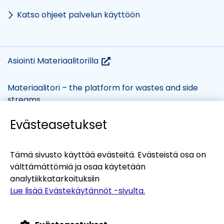
Katso ohjeet palvelun käyttöön
(siirryt
Asiointi Materiaalitorilla
toiseen
palveluun)
Materiaalitori – the platform for wastes and side
streams
Evästeasetukset
(siirryt
Evästekäytännöt
Tietosuojaseloste
toiseen
Saavutettavuusseloste
Tämä sivusto käyttää evästeitä. Evästeistä osa on
palveluun)
välttämättömiä ja osaa käytetään
Yhteystiedot
analytiikkatarkoituksiin
Lue lisää Evästekäytännöt -sivulta.
Verkkopalvelukumppanit:
(siirr
Kiertotalous-Suomi
tois
(siirr
Teollisten symbioosien palvelu