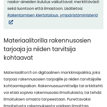
raaka-aineiden kulutus vaikuttavat merkittävästi
sekä luontoon että ilmastoon. Lisätietoa:
(siirr
Rakentamisen kiertotalous, ympäristöministeriö
tois
palv
Materiaalitorilla rakennusosien
tarjoaja ja niiden tarvitsija
kohtaavat
Materiaalitori.fi on digitaalinen markkinapaikka, joka
tarjoaa rakennusosien tarjoajille ja niiden tarvitsijoille
kohtaamispaikan. Rakennussuunnittelija tai arkkitehti
voi etsiä sopivia rakennusosia ilmoituksista, tai tehdä
ilmoituksen omasta tarpeestaan. Purettavaksi
ilmoitetusta rakennuksesta voidaan ilmoittaa,