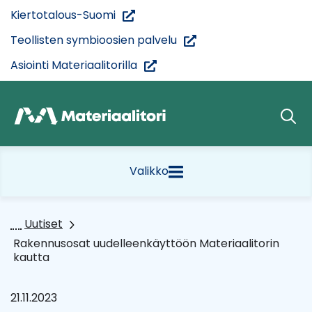
Siirry
(siirryt
Kiertotalous-Suomi
sisältöön
toiseen
(siirryt
Teollisten symbioosien palvelu
palveluun)
toiseen
(siirryt
Asiointi Materiaalitorilla
palveluun)
toiseen
palveluun)
Etusivu
Valikko
Uutiset
Rakennusosat uudelleenkäyttöön Materiaalitorin
kautta
21.11.2023