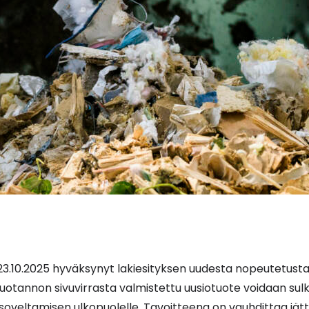
23.10.2025 hyväksynyt lakiesityksen uudesta nopeutetust
 tuotannon sivuvirrasta valmistettu uusiotuote voidaan sul
oveltamisen ulkopuolelle. Tavoitteena on vauhdittaa jätte