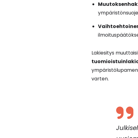
Muutoksenhak
ympäristönsuojel
Vaihtoehtoinen 
ilmoituspäätökse
Lakiesitys muuttais
tuomioistuinlaki
ympäristölupamenet
varten.
Julkise