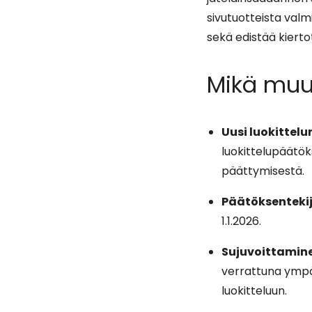
sivutuotteista valmi
sekä edistää kiert
Mikä muu
Uusi luokittelu
luokittelupäätöks
päättymisestä.
Päätöksentekij
1.1.2026.
Sujuvoittamin
verrattuna ympä
luokitteluun.