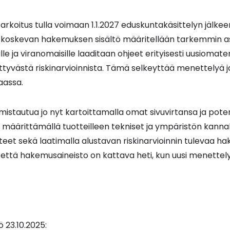
rkoitus tulla voimaan 1.1.2027 eduskuntakäsittelyn jälkee
 koskevan hakemuksen sisältö määritellään tarkemmin ase
lle ja viranomaisille laaditaan ohjeet erityisesti uusiomate
ittyvästä riskinarvioinnista. Tämä selkeyttää menettelyä j
aassa.
lmistautua jo nyt kartoittamalla omat sivuvirtansa ja poten
 määrittämällä tuotteilleen tekniset ja ympäristön kanna
steet sekä laatimalla alustavan riskinarvioinnin tulevaa h
 että hakemusaineisto on kattava heti, kun uusi menettel
 23.10.2025: