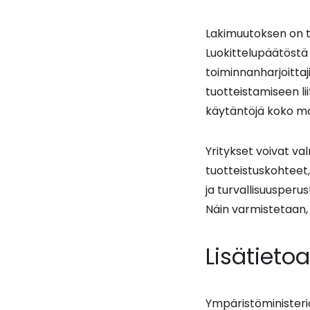
Lakimuutoksen on ta
Luokittelupäätöstä
toiminnanharjoittaji
tuotteistamiseen li
käytäntöjä koko m
Yritykset voivat va
tuotteistuskohteet,
ja turvallisuusperu
Näin varmistetaan,
Lisätietoa
Ympäristöministeriö