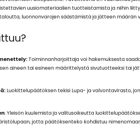
stettavien uusiomateriaalien tuotteistamista ja niihin liitt
otaloutta, luonnonvarojen säästämistä ja jätteen määrän
ttuu?
menettely:
Toiminnanharjoittaja voi hakemuksesta saad
en aineen tai esineen määrittelystä sivutuotteeksi tai jät
ä:
Luokittelupäätöksen tekisi Lupa- ja valvontavirasto, jo
en
: Yleisön kuulemista ja valitusoikeutta luokittelupäätöks
ristölupaan, jotta päätöksenteko kohdistuu nimenomaan