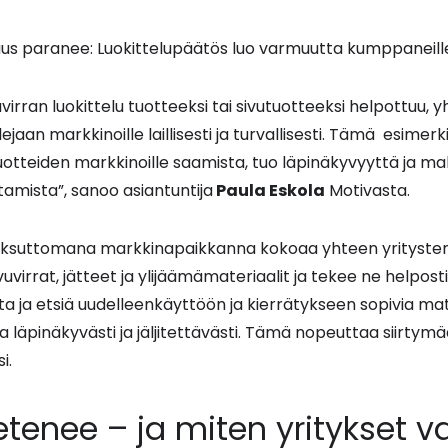
us paranee: Luokittelupäätös luo varmuutta kumppaneille ja 
uvirran luokittelu tuotteeksi tai sivutuotteeksi helpottuu, 
jaan markkinoille laillisesti ja turvallisesti. Tämä esimer
tuotteiden markkinoille saamista, tuo läpinäkyvyyttä ja ma
tamista”, sanoo asiantuntija
Paula Eskola
Motivasta.
ksuttomana markkinapaikkanna kokoaa yhteen yritysten
uvirrat, jätteet ja ylijäämämateriaalit ja tekee ne helposti
ota ja etsiä uudelleenkäyttöön ja kierrätykseen sopivia ma
läpinäkyvästi ja jäljitettävästi. Tämä nopeuttaa siirtymä
i.
 etenee – ja miten yritykset 