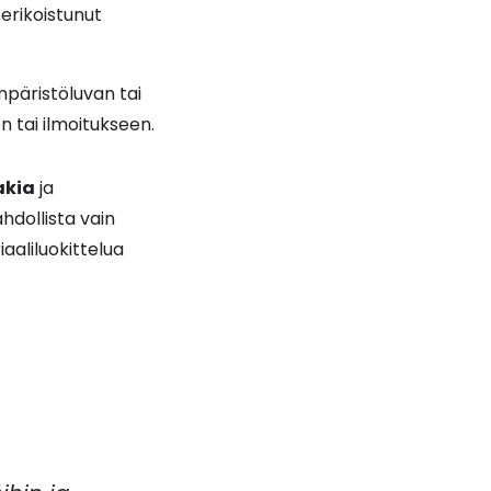
erikoistunut
mpäristöluvan tai
 tai ilmoitukseen.
akia
ja
hdollista vain
aaliluokittelua