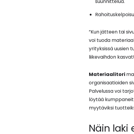
suunnittelua.
Rahoituskelpoisu
”Kun jätteen tai siv
voi tuoda materiaale
yrityksissä uusien 
liikevaihdon kasvat
Materiaalitori
ma
organisaatioiden siv
Palvelussa voi tarj
löytää kumppaneita 
myytäviksi tuotteiks
Näin laki