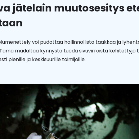
va jätelain muutosesitys e
taan
lumenettely voi pudottaa hallinnollista taakkaa ja lyhent
 Tämä madaltaa kynnystä tuoda sivuvirroista kehitettyjä t
ti pienille ja keskisuurille toimijoille.