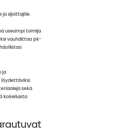
sijoittajille.
yhä useampi toimija
kiksi vauhdittaa pk-
hdollistaa
 ja
 löydettäviksi.
teriaaleja sekä
ä kokeiluista
varautuvat