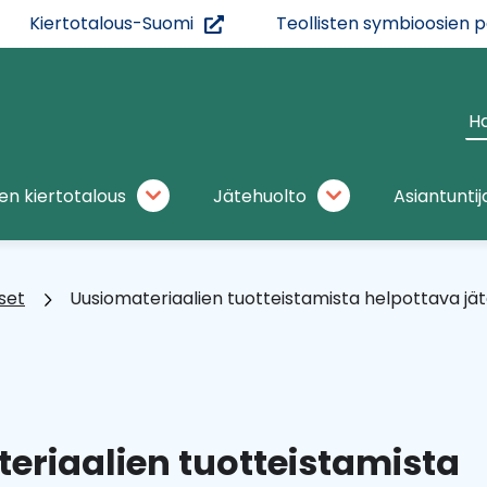
(siirryt
Kiertotalous-Suomi
Teollisten symbioosien 
toiseen
palveluun)
Ha
si
en kiertotalous
Jätehuolto
Asiantuntij
Materiaalien
Jätehuolto
kiertotalous
alasivut
alasivut
set
Uusiomateriaalien tuotteistamista helpottava j
eriaalien tuotteistamista