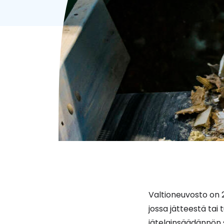
Valtioneuvosto on 
jossa jätteestä tai
jätelainsäädännön s