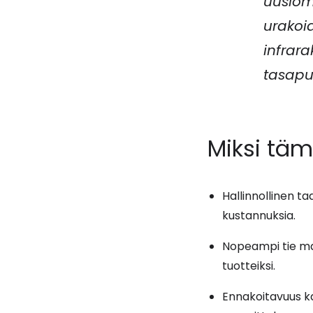
uusiom
urakoid
infrar
tasapu
Miksi täm
Hallinnollinen t
kustannuksia.
Nopeampi tie mar
tuotteiksi.
Ennakoitavuus ka