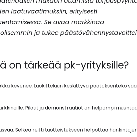
ateriaalien mukaan ottamista tarjouspyyntö
en laatuvaatimuksiin, erityisesti
akentamisessa. Se avaa markkinaa
olisemmin ja tukee päästövähennystavoittei
ä on tärkeää pk-yrityksille?
aakka kevenee: Luokitteluun keskittyvä päätöksenteko sää
kkinoille: Pilotit ja demonstraatiot on helpompi muunta
svaa: Selkeä reitti tuotteistukseen helpottaa hankintoje