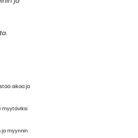
ihin ja
ta.
stää aikaa ja
a myytäviksi
n ja myynnin