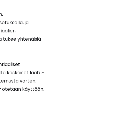
n.
tuksella, ja
riaalien
a tukee yhtenäisiä
tiaaliset
lta keskeiset laatu-
akemusta varten.
y otetaan käyttöön.