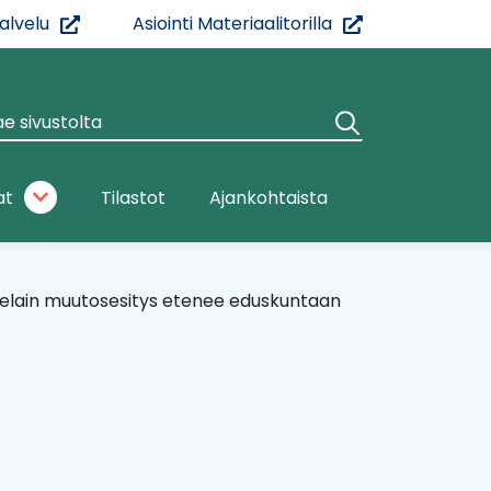
(siirryt
(siirryt
palvelu
Asiointi Materiaalitorilla
toiseen
toiseen
palveluun)
palveluun)
e
Haku
vustolta
at
Tilastot
Ajankohtaista
Asiantuntijat
alasivut
ätelain muutosesitys etenee eduskuntaan