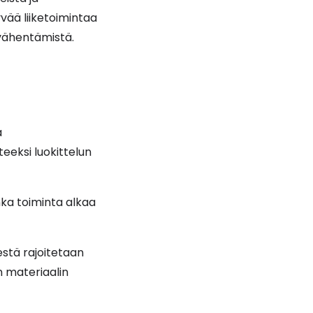
yvää liiketoimintaa
 vähentämistä.
a
teeksi luokittelun
nka toiminta alkaa
estä rajoitetaan
 materiaalin