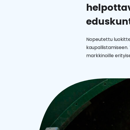
helpotta
eduskun
Nopeutettu luokitte
kaupallistamiseen.
markkinoille erityises