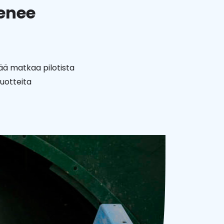
tenee
ää matkaa pilotista
uotteita