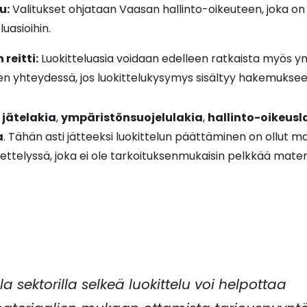
u:
Valitukset ohjataan Vaasan hallinto-oikeuteen, joka on 
uasioihin.
reitti:
Luokitteluasia voidaan edelleen ratkaista myös y
n yhteydessä, jos luokittelukysymys sisältyy hakemukseen
i
jätelakia
,
ympäristönsuojelulakia
,
hallinto-oikeusl
a
. Tähän asti jätteeksi luokittelun päättäminen on ollut ma
telyssä, joka ei ole tarkoituksenmukaisin pelkkää materi
lla sektorilla selkeä luokittelu voi helpottaa