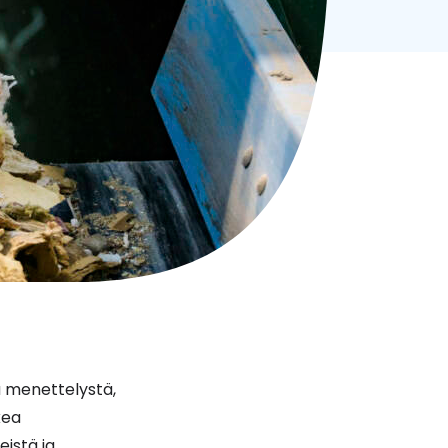
a menettelystä,
kea
istä ja